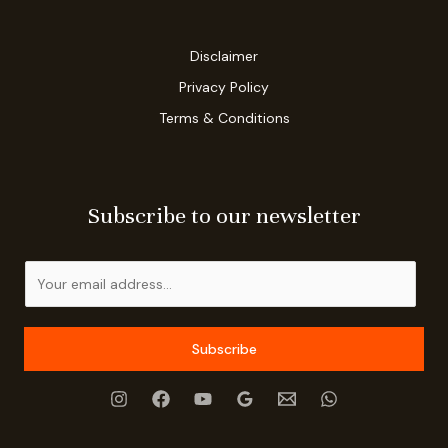
Disclaimer
Privacy Policy
Terms & Conditions
Subscribe to our newsletter
E
m
a
i
Subscribe
l
*