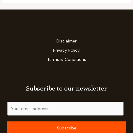
Disclaimer
Privacy Policy
Terms & Conditions
Subscribe to our newsletter
E
m
a
i
Subscribe
l